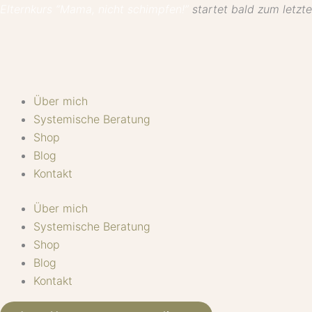
Zum
Elternkurs “Mama, nicht schimpfen!”
startet bald zum letzten
Inhalt
springen
Über mich
Systemische Beratung
Shop
Blog
Kontakt
Über mich
Systemische Beratung
Shop
Blog
Kontakt