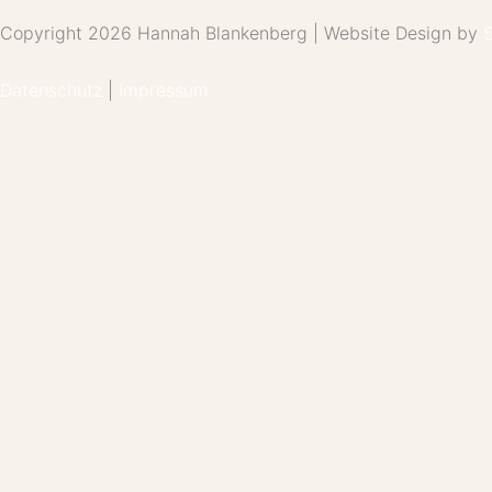
Copyright 2026 Hannah Blankenberg | Website Design by
S
Datenschutz
|
Impressum
Über mich
Systemische Beratung
Shop
Blog
Kontakt