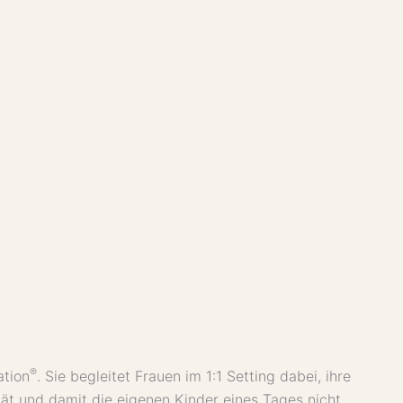
®
ation
. Sie begleitet Frauen im 1:1 Setting dabei, ihre
tät und damit die eigenen Kinder eines Tages nicht