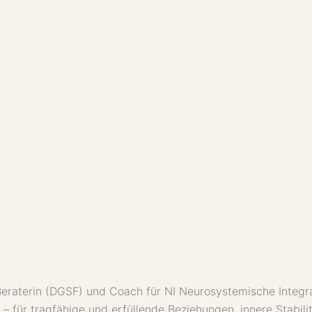
Beraterin (DGSF) und Coach für NI Neurosystemische Integr
 für tragfähige und erfüllende Beziehungen, innere Stabili